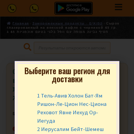
Главная
Замороженные продукты - קפואים
Сырок
глазированный на венской вафле с черникой 65 гр.
חטיף גבינה מצופה עם וופל בלגי בטעם אוכמניות 65 ג
Выберите ваш регион для
Сырок глазированный на венской
доставки
вафле с черникой 65 гр. חטיף גבינה
מצופה עם וופל בלגי בטעם אוכמניות
1 Тель-Авив Холон Бат-Ям
65 ג
Ришон-Ле-Цион Нес-Циона
Реховот Явне Иехуд Ор-
₪
4.90
за шт.
Иегуда
2 Иерусалим Бейт-Шемеш
Нет в наличии