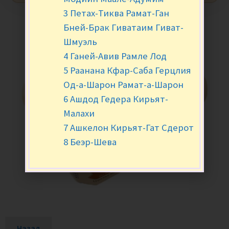
3 Петах-Тиква Рамат-Ган
Бней-Брак Гиватаим Гиват-
Шмуэль
4 Ганей-Авив Рамле Лод
5 Раанана Кфар-Саба Герцлия
Од-а-Шарон Рамат-а-Шарон
6 Ашдод Гедера Кирьят-
Малахи
7 Ашкелон Кирьят-Гат Сдерот
8 Беэр-Шева
Назад