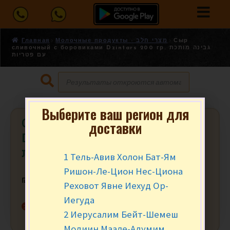
Главная
Молочные продукты - מצרי חלב
Сыр
сливочный с боровиками Dzintars 200 гр. גבינה מותכת
עם פטריות
Выберите ваш регион для
Сыр сливочный с боровиками
доставки
Dzintars 200 гр. גבינה מותכת עם
פטריות
1 Тель-Авив Холон Бат-Ям
Ришон-Ле-Цион Нес-Циона
₪
21.90
за шт.
Реховот Явне Иехуд Ор-
Иегуда
Нет в наличии
2 Иерусалим Бейт-Шемеш
Модиин Маале-Адумим