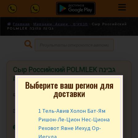
Главная
Мивцаим, Акции - מבצעים
Сыр Российский
POLMLEK גבינה צהובה
Сыр Российский POLMLEK גבינה
צהובה
Выберите ваш регион для
доставки
₪
7.90
₪
4.90
за 100 гр.
1 Тель-Авив Холон Бат-Ям
Заказ от 200 гр. (2)
Ришон-Ле-Цион Нес-Циона
В наличии
Реховот Явне Иехуд Ор-
Иегуда