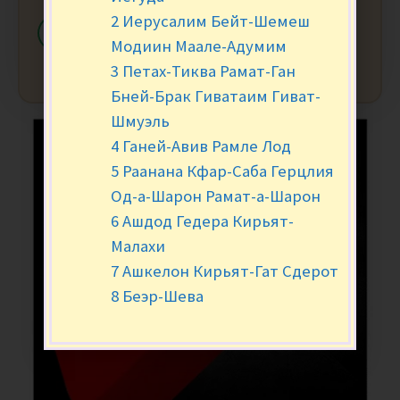
2 Иерусалим Бейт-Шемеш
-
+
В КОРЗИНУ
Модиин Маале-Адумим
3 Петах-Тиква Рамат-Ган
Бней-Брак Гиватаим Гиват-
Шмуэль
4 Ганей-Авив Рамле Лод
5 Раанана Кфар-Саба Герцлия
Од-а-Шарон Рамат-а-Шарон
6 Ашдод Гедера Кирьят-
Малахи
7 Ашкелон Кирьят-Гат Сдерот
8 Беэр-Шева