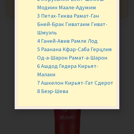
Модиин Маале-Адумим
3 Петах-Тиква Рамат-Ган
Бней-Брак Гиватаим Гиват-
Шмуэль
4 Ганей-Авив Рамле Лод
5 Раанана Кфар-Саба Герцлия
Од-а-Шарон Рамат-а-Шарон
6 Ашдод Гедера Кирьят-
Малахи
7 Ашкелон Кирьят-Гат Сдерот
8 Беэр-Шева