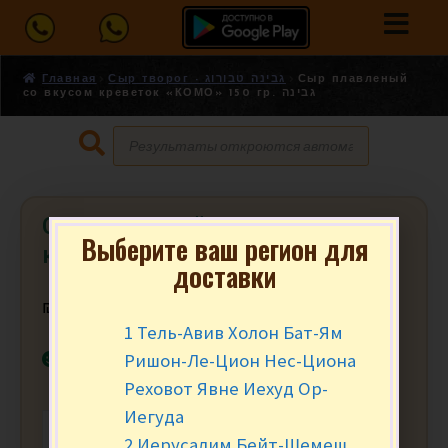
Главная
Сыр творог - גבינה טבורוג
Сыр плавленый
со вкусом креветок «КОМО» 150 гр. גבינה
Сыр плавленый со вкусом
Выберите ваш регион для
креветок «КОМО» 150 гр. גבינה
доставки
₪
11.90
за шт.
1 Тель-Авив Холон Бат-Ям
В наличии
Ришон-Ле-Цион Нес-Циона
Реховот Явне Иехуд Ор-
Иегуда
-
+
В КОРЗИНУ
2 Иерусалим Бейт-Шемеш