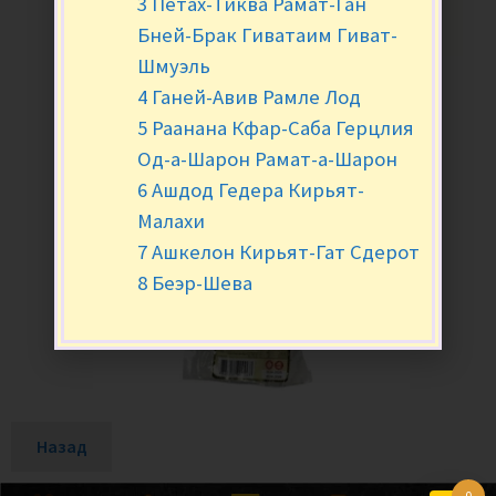
3 Петах-Тиква Рамат-Ган
Бней-Брак Гиватаим Гиват-
Шмуэль
4 Ганей-Авив Рамле Лод
5 Раанана Кфар-Саба Герцлия
Од-а-Шарон Рамат-а-Шарон
6 Ашдод Гедера Кирьят-
Малахи
7 Ашкелон Кирьят-Гат Сдерот
8 Беэр-Шева
Назад
0