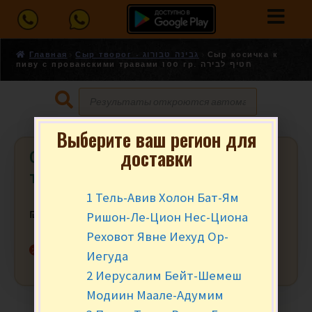
Главная
Сыр творог - גבינה טבורוג
Сыр косичка к
пиву с прованскими травами 100 гр. חטיף לבירה
Выберите ваш регион для
доставки
Сыр косичка к пиву с прованскими
травами 100 гр. חטיף לבירה
1 Тель-Авив Холон Бат-Ям
Ришон-Ле-Цион Нес-Циона
₪
19.90
за шт.
Реховот Явне Иехуд Ор-
Нет в наличии
Иегуда
2 Иерусалим Бейт-Шемеш
Модиин Маале-Адумим