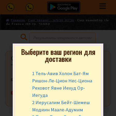
Главная
Сыр творог - גבינה טבורוג
Сыр камамбер Ile
de France 125 гр. קממבר
Выберите ваш регион для
доставки
Сыр камамбер Ile de France 125 гр.
קממבר
1 Тель-Авив Холон Бат-Ям
Ришон-Ле-Цион Нес-Циона
₪
26.90
за уп.
Реховот Явне Иехуд Ор-
Нет в наличии
Иегуда
2 Иерусалим Бейт-Шемеш
Модиин Маале-Адумим