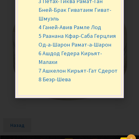
3 Петах-Тиква Рамат-Ган
Бней-Брак Гиватаим Гиват-
Шмуэль
4 Ганей-Авив Рамле Лод
5 Раанана Кфар-Саба Герцлия
Од-а-Шарон Рамат-а-Шарон
6 Ашдод Гедера Кирьят-
Малахи
7 Ашкелон Кирьят-Гат Сдерот
8 Беэр-Шева
Назад
0