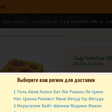
App
Сыр Г
Сыр творог - גבינה טבורוג
Сыр Гильбоа 100 гр.
צהובה גלבוע
₪
5.02
за 10
Выберите ваш регион для доставки
Цена за 100 гр. М
1 Тель-Авив Холон Бат-Ям Ришон-Ле-Цион
гр. (2)
Нес-Циона Реховот Явне Иехуд Ор-Иегуда
2 Иерусалим Бейт-Шемеш Модиин Маале-
В наличии