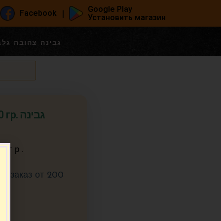
Google Play
|
Facebook
Установить магазин
ильбоа 100 гр. גבינה צהובה גלבוע
 גבינה
0 гр.
ин заказ от 200