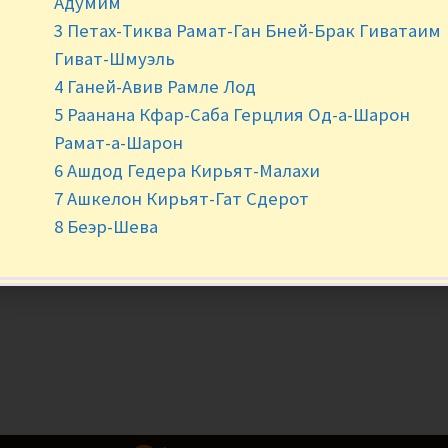
Адумим
3 Петах-Тиква Рамат-Ган Бней-Брак Гиватаим
Гиват-Шмуэль
-
+
4 Ганей-Авив Рамле Лод
5 Раанана Кфар-Саба Герцлия Од-а-Шарон
Рамат-а-Шарон
6 Ашдод Гедера Кирьят-Малахи
7 Ашкелон Кирьят-Гат Сдерот
8 Беэр-Шева