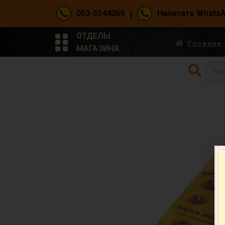
|
053-3344069
Написать Whats
ОТДЕЛЫ
Главная
МАГАЗИНА