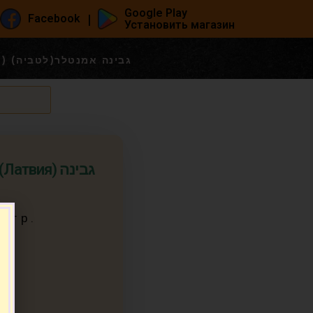
Google Play
|
Facebook
Установить магазин
Сыр Эменталер (Латвия) גבינה אמנטלר(לטביה)
вия) גבינה
0 гр.
2)