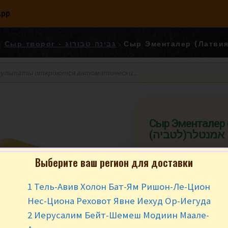
App
Сыр творог - גבינה טבורוג
Сыр Эменталер (Лат
אמנטלר(לטביה)
Выберите ваш регион для доставки
₪
8.40
за 10
1 Тель-Авив Холон Бат-Ям Ришон-Ле-Цион
Заказ от 200 гр. (
Нес-Циона Реховот Явне Иехуд Ор-Иегуда
В наличии
2 Иерусалим Бейт-Шемеш Модиин Маале-