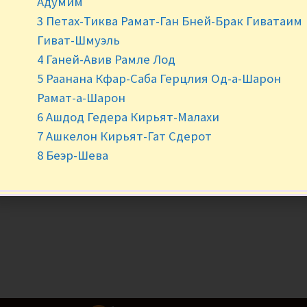
Адумим
3 Петах-Тиква Рамат-Ган Бней-Брак Гиватаим
-
+
Гиват-Шмуэль
4 Ганей-Авив Рамле Лод
5 Раанана Кфар-Саба Герцлия Од-а-Шарон
Рамат-а-Шарон
6 Ашдод Гедера Кирьят-Малахи
7 Ашкелон Кирьят-Гат Сдерот
8 Беэр-Шева