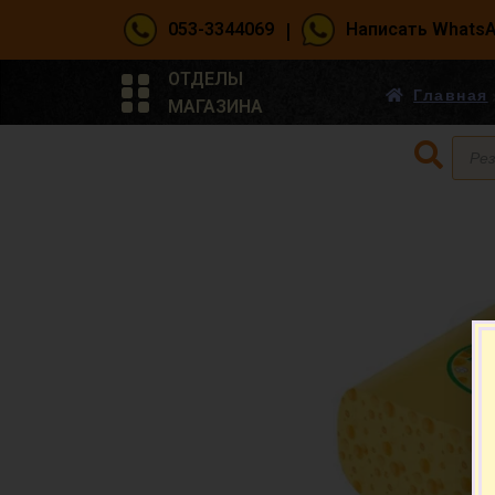
|
053-3344069
Написать Whats
ОТДЕЛЫ
Главная
МАГАЗИНА