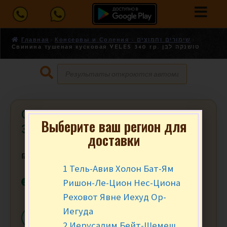
Главная
Консервы и Соления - שימורים וחמוצים
Свинина тушеная кусковая VELES 340 гр. טושנקה לבן
Свинина тушеная кусковая VELES
Выберите ваш регион для
340 гр. טושנקה לבן
доставки
₪
32.90
за шт.
1 Тель-Авив Холон Бат-Ям
В наличии
Ришон-Ле-Цион Нес-Циона
Реховот Явне Иехуд Ор-
Иегуда
-
+
В КОРЗИНУ
2 Иерусалим Бейт-Шемеш