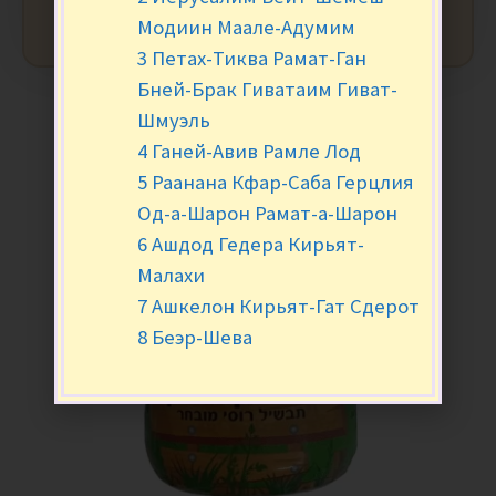
Модиин Маале-Адумим
3 Петах-Тиква Рамат-Ган
Бней-Брак Гиватаим Гиват-
Шмуэль
4 Ганей-Авив Рамле Лод
5 Раанана Кфар-Саба Герцлия
Од-а-Шарон Рамат-а-Шарон
6 Ашдод Гедера Кирьят-
Малахи
7 Ашкелон Кирьят-Гат Сдерот
8 Беэр-Шева