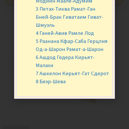
Модиин Маале-Адумим
3 Петах-Тиква Рамат-Ган
Бней-Брак Гиватаим Гиват-
Шмуэль
4 Ганей-Авив Рамле Лод
5 Раанана Кфар-Саба Герцлия
Од-а-Шарон Рамат-а-Шарон
6 Ашдод Гедера Кирьят-
Малахи
7 Ашкелон Кирьят-Гат Сдерот
8 Беэр-Шева