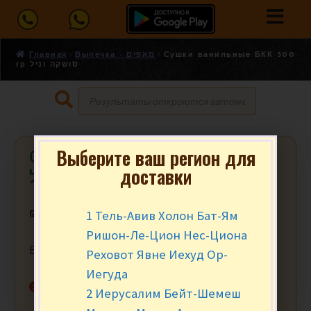
Главная
Выпечка - מאפים
Сушки ванильные БКК 300
гр סושקה וניל
Выберите ваш регион для
Сушки ванильные БКК 300 гр
доставки
סושקה וניל
1 Тель-Авив Холон Бат-Ям
₪
5.90
за шт.
Ришон-Ле-Цион Нес-Циона
Вес в упаковке ≈ 300 гр.
Реховот Явне Иехуд Ор-
Иегуда
Нет в наличии
2 Иерусалим Бейт-Шемеш