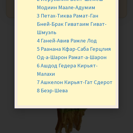
Модиин Маале-Адумим
3 Петах-Тиква Рамат-Ган
Бней-Брак Гиватаим Гиват-
Шмуэль
4 Ганей-Авив Рамле Лод
5 Раанана Кфар-Саба Герцлия
Од-а-Шарон Рамат-а-Шарон
6 Ашдод Гедера Кирьят-
Малахи
7 Ашкелон Кирьят-Гат Сдерот
8 Беэр-Шева