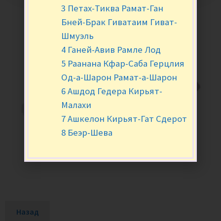
3 Петах-Тиква Рамат-Ган
Бней-Брак Гиватаим Гиват-
Шмуэль
4 Ганей-Авив Рамле Лод
5 Раанана Кфар-Саба Герцлия
Од-а-Шарон Рамат-а-Шарон
6 Ашдод Гедера Кирьят-
Малахи
7 Ашкелон Кирьят-Гат Сдерот
8 Беэр-Шева
Назад