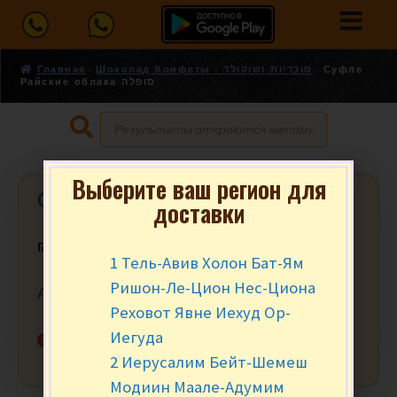
Главная
Шоколад Конфеты - סוכריות ושוקולד
Суфле
Райские облака סופלה
Выберите ваш регион для
Суфле Райские облака סופלה
доставки
₪
5.90
за 100 гр.
1 Тель-Авив Холон Бат-Ям
Ришон-Ле-Цион Нес-Циона
Ассорти лимон и какао.
Реховот Явне Иехуд Ор-
Иегуда
Нет в наличии
2 Иерусалим Бейт-Шемеш
Модиин Маале-Адумим