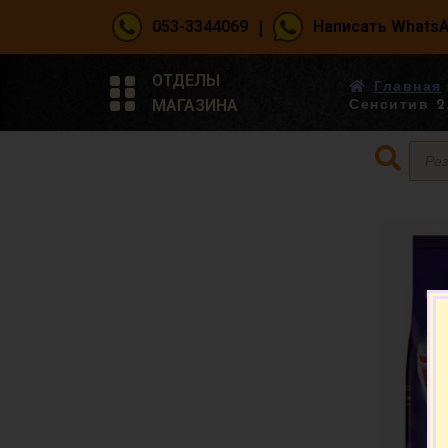
|
053-3344069
Написать Whats
ОТДЕЛЫ
Главная
МАГАЗИНА
Сенситив 2.