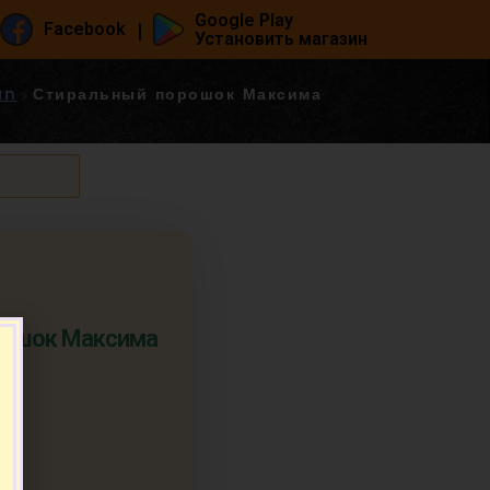
Google Play
|
Facebook
Установить магазин
חומרי 
Стиральный порошок Максима
рошок Максима
т.