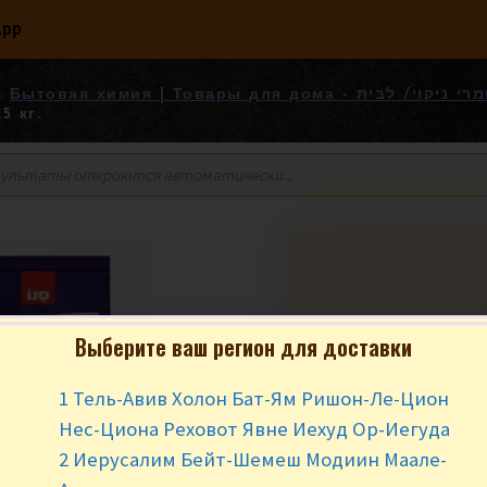
App
Бытовая химия | Товары для дома - ניקוי/ לבית
5 кг.
Стиральный по
Выберите ваш регион для доставки
Сенситив 2.5 кг.
1 Тель-Авив Холон Бат-Ям Ришон-Ле-Цион
₪
24.90
за ш
Нес-Циона Реховот Явне Иехуд Ор-Иегуда
2 Иерусалим Бейт-Шемеш Модиин Маале-
2.5 кг.