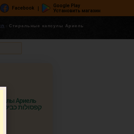
Google Play
|
Facebook
Установить магазин
חומרי 
Стиральные капсулы Ариель
сулы Ариель
קפסולות כביסה אריאל 
п.