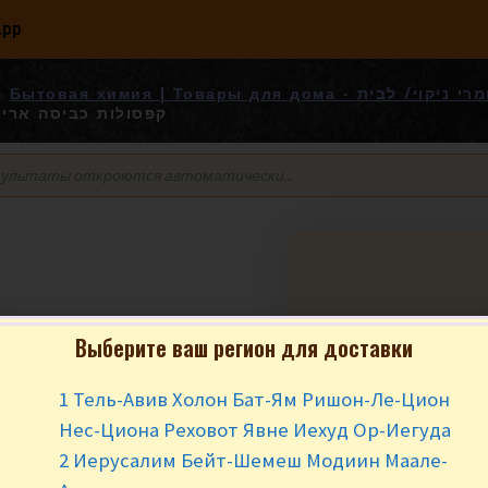
App
Бытовая химия | Товары для дома - ניקוי/ לבית
т. קפסולות כביסה אריאל 35
Выберите ваш регион для доставки
Стиральные кап
35 шт. 35
1 Тель-Авив Холон Бат-Ям Ришон-Ле-Цион
Нес-Циона Реховот Явне Иехуд Ор-Иегуда
₪
42.90
за у
2 Иерусалим Бейт-Шемеш Модиин Маале-