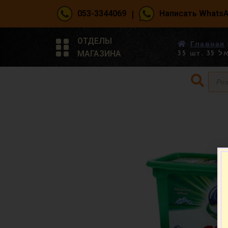
|
053-3344069
Написать Whats
ОТДЕЛЫ
Главная
МАГАЗИНА
35 ш