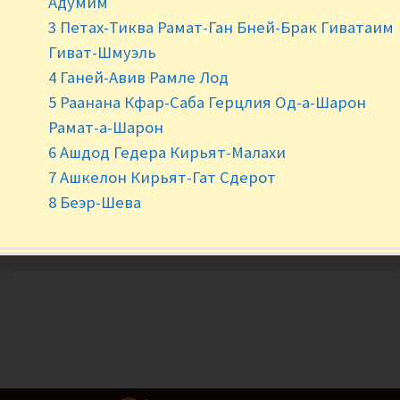
Адумим
Нет в наличии
3 Петах-Тиква Рамат-Ган Бней-Брак Гиватаим
Гиват-Шмуэль
4 Ганей-Авив Рамле Лод
5 Раанана Кфар-Саба Герцлия Од-а-Шарон
Рамат-а-Шарон
6 Ашдод Гедера Кирьят-Малахи
7 Ашкелон Кирьят-Гат Сдерот
8 Беэр-Шева