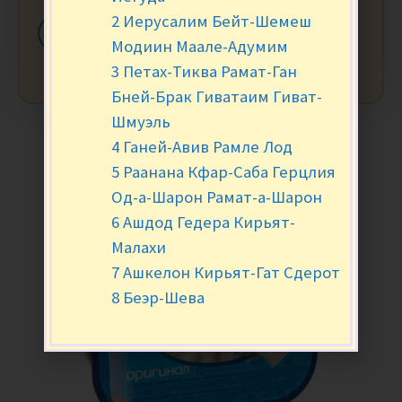
2 Иерусалим Бейт-Шемеш
-
+
В КОРЗИНУ
Модиин Маале-Адумим
3 Петах-Тиква Рамат-Ган
Бней-Брак Гиватаим Гиват-
Шмуэль
4 Ганей-Авив Рамле Лод
5 Раанана Кфар-Саба Герцлия
Од-а-Шарон Рамат-а-Шарон
6 Ашдод Гедера Кирьят-
Малахи
7 Ашкелон Кирьят-Гат Сдерот
8 Беэр-Шева