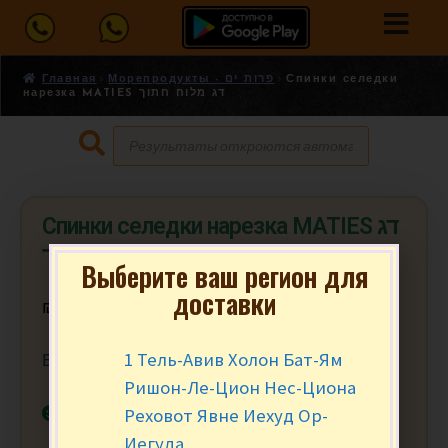
Главная
Морепродукты - פרות ים
Спинки селедки
нарезка MATIES דג מלוח חתוך
Спинки селедки нарезка MATIES דג
מלוח חתוך
Выберите ваш регион для
доставки
₪
16.90
за уп.
1 Тель-Авив Холон Бат-Ям
Вакумная упаковка
Ришон-Ле-Цион Нес-Циона
В наличии
Реховот Явне Иехуд Ор-
Иегуда