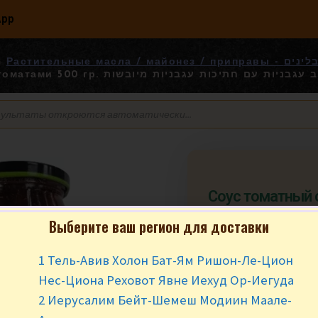
App
Растительные масла 
сушеными томатами 500 гр. גבניות עם חתיכות עגבניות מיובשות
Соус томатный
томатами 500 гр. ב עגבניות
Выберите ваш регион для доставки
עגבניות מיובשות
1 Тель-Авив Холон Бат-Ям Ришон-Ле-Цион
₪
16.90
за ш
Нес-Циона Реховот Явне Иехуд Ор-Иегуда
В наличии
2 Иерусалим Бейт-Шемеш Модиин Маале-