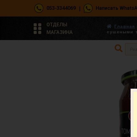
|
053-3344069
Написать Whats
ОТДЕЛЫ
Главная
МАГАЗИНА