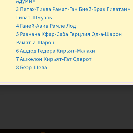
Адумим
3 Петах-Тиква Рамат-Ган Бней-Брак Гиватаим
-
+
Гиват-Шмуэль
4 Ганей-Авив Рамле Лод
5 Раанана Кфар-Саба Герцлия Од-а-Шарон
Рамат-а-Шарон
6 Ашдод Гедера Кирьят-Малахи
7 Ашкелон Кирьят-Гат Сдерот
8 Беэр-Шева