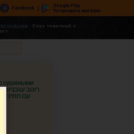
Google Play
|
Facebook
Установить магазин
/ майонез / приправы - שמן/מיונז/תבלינים
Соус томатный с
רוטב ע
 с сушеными
רוט
עם חתיכות 
т.