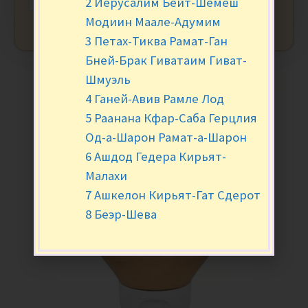
2 Иерусалим Бейт-Шемеш
Модиин Маале-Адумим
3 Петах-Тиква Рамат-Ган
Бней-Брак Гиватаим Гиват-
Шмуэль
4 Ганей-Авив Рамле Лод
5 Раанана Кфар-Саба Герцлия
Од-а-Шарон Рамат-а-Шарон
6 Ашдод Гедера Кирьят-
Малахи
7 Ашкелон Кирьят-Гат Сдерот
8 Беэр-Шева