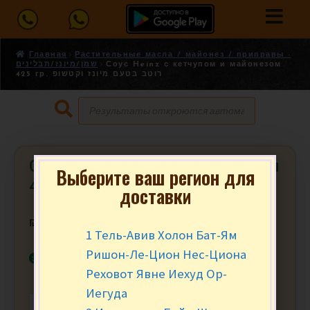
Главная
Растительные масла / майонез / приправы -
שמן/מיונז/תבלינים
Соус Heinz с кетчупом и майонезом
425 гр. רוטב בטעם מיונז וקטשופ
Соус Heinz с кетчупом и майонезом
Выберите ваш регион для
425 гр. רוטב בטעם מיונז וקטשופ
доставки
₪
20.90
за шт.
1 Тель-Авив Холон Бат-Ям
Ришон-Ле-Цион Нес-Циона
В наличии
Реховот Явне Иехуд Ор-
Иегуда
-
+
В КОРЗИНУ