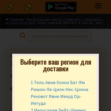
Главная
Растительные масла / майонез / приправы -
Соус грибной DELIKAT’E 210 гр. רוטב
שמן/מיונז/תבלינים
Соус грибной DELIKAT’E 210 гр.
Выберите ваш регион для
רוטב
доставки
₪
9.90
за шт.
1 Тель-Авив Холон Бат-Ям
В наличии
Ришон-Ле-Цион Нес-Циона
Реховот Явне Иехуд Ор-
Иегуда
-
+
В КОРЗИНУ
2 Иерусалим Бейт-Шемеш