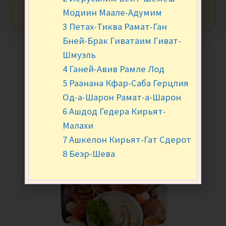
Модиин Маале-Адумим
3 Петах-Тиква Рамат-Ган
Бней-Брак Гиватаим Гиват-
Шмуэль
4 Ганей-Авив Рамле Лод
5 Раанана Кфар-Саба Герцлия
Од-а-Шарон Рамат-а-Шарон
6 Ашдод Гедера Кирьят-
Малахи
7 Ашкелон Кирьят-Гат Сдерот
8 Беэр-Шева