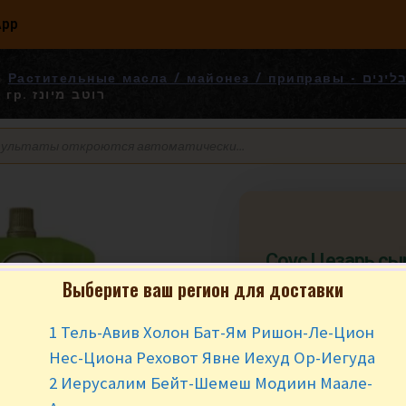
App
Растительные масла 
Astoria 200 гр. רוטב מיונז
Соус Цезарь сы
200 гр. וטב מיונז
Выберите ваш регион для доставки
₪
11.90
за шт
1 Тель-Авив Холон Бат-Ям Ришон-Ле-Цион
Нес-Циона Реховот Явне Иехуд Ор-Иегуда
В наличии
2 Иерусалим Бейт-Шемеш Модиин Маале-