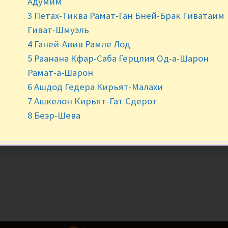
Адумим
3 Петах-Тиква Рамат-Ган Бней-Брак Гиватаим
-
+
Гиват-Шмуэль
4 Ганей-Авив Рамле Лод
5 Раанана Кфар-Саба Герцлия Од-а-Шарон
Рамат-а-Шарон
6 Ашдод Гедера Кирьят-Малахи
7 Ашкелон Кирьят-Гат Сдерот
8 Беэр-Шева