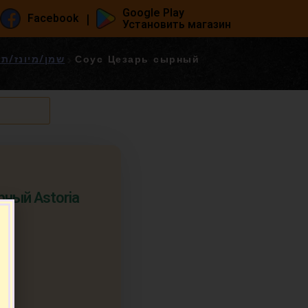
Google Play
|
Facebook
Установить магазин
/ майонез / приправы - שמן/מיונז/תבלינים
Соус Цезарь сырный
рный Astoria
ר
.