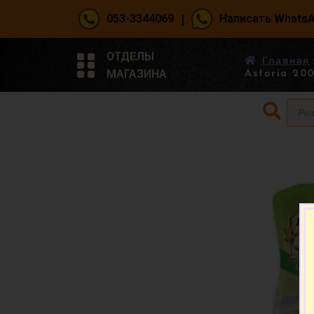
|
053-3344069
Написать Whats
ОТДЕЛЫ
Главная
МАГАЗИНА