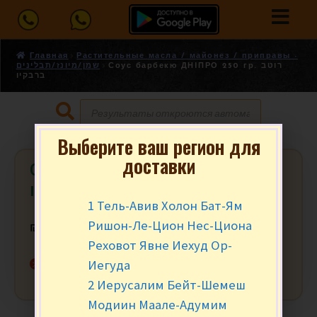
Главная
Растительные масла / майонез / приправы -
Соус барбекю ДНIПРО 250 гр. רוטב
שמן/מיונז/תבלינים
ברבקיו
Выберите ваш регион для
доставки
Соус барбекю ДНIПРО 250 гр. רוטב
ברבקיו
1 Тель-Авив Холон Бат-Ям
Ришон-Ле-Цион Нес-Циона
₪
14.90
за шт.
Реховот Явне Иехуд Ор-
Нет в наличии
Иегуда
2 Иерусалим Бейт-Шемеш
Модиин Маале-Адумим