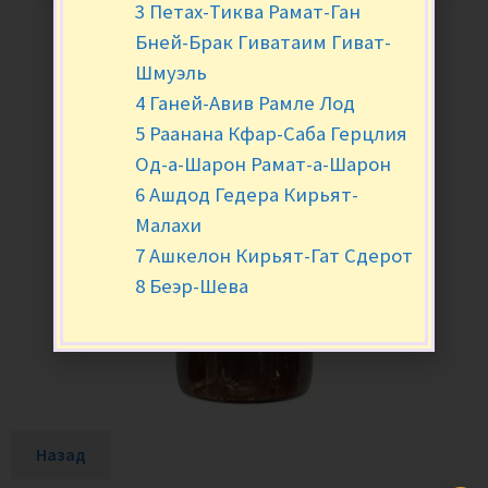
3 Петах-Тиква Рамат-Ган
Бней-Брак Гиватаим Гиват-
Шмуэль
4 Ганей-Авив Рамле Лод
5 Раанана Кфар-Саба Герцлия
Од-а-Шарон Рамат-а-Шарон
6 Ашдод Гедера Кирьят-
Малахи
7 Ашкелон Кирьят-Гат Сдерот
8 Беэр-Шева
Назад