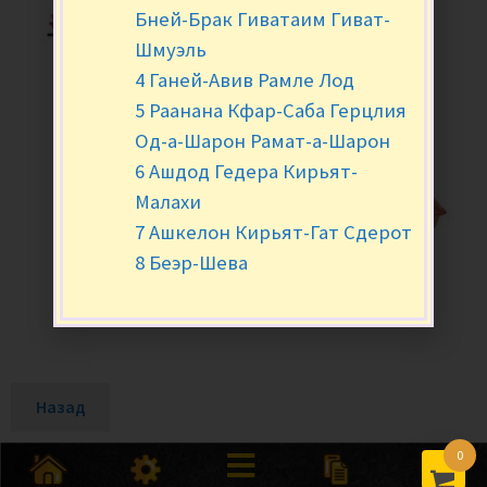
Бней-Брак Гиватаим Гиват-
Шмуэль
4 Ганей-Авив Рамле Лод
5 Раанана Кфар-Саба Герцлия
Од-а-Шарон Рамат-а-Шарон
6 Ашдод Гедера Кирьят-
Малахи
7 Ашкелон Кирьят-Гат Сдерот
8 Беэр-Шева
Назад
0