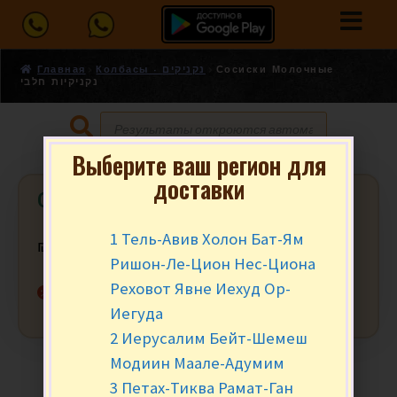
Главная
Колбасы - נקניקים
Сосиски Молочные
נקניקיות חלבי
Выберите ваш регион для
доставки
Сосиски Молочные נקניקיות חלבי
1 Тель-Авив Холон Бат-Ям
₪
3.59
за 100 гр.
Ришон-Ле-Цион Нес-Циона
Реховот Явне Иехуд Ор-
Нет в наличии
Иегуда
2 Иерусалим Бейт-Шемеш
Модиин Маале-Адумим
3 Петах-Тиква Рамат-Ган