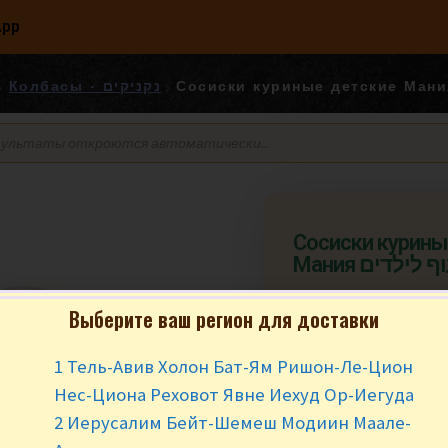
App
Колбасы - נקניקים
Сосиски курины
Мания לילדים
Выберите ваш регион для доставки
₪
4.30
за 10
1 Тель-Авив Холон Бат-Ям Ришон-Ле-Цион
Мин заказ от 200 г
Нес-Циона Реховот Явне Иехуд Ор-Иегуда
В наличии
2 Иерусалим Бейт-Шемеш Модиин Маале-