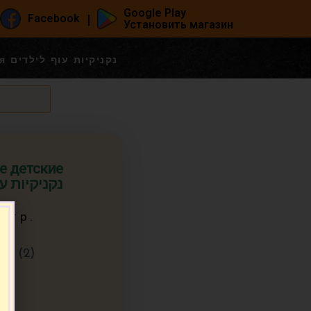
Google Play
|
Facebook
Установить магазин
Сосиски куриные детские Мания נקניקיות עוף לילדים
е детские
נקניקיות עוף 
0 гр.
р. (2)