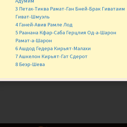
Адумим
3 Петах-Тиква Рамат-Ган Бней-Брак Гиватаим
-
+
Гиват-Шмуэль
4 Ганей-Авив Рамле Лод
5 Раанана Кфар-Саба Герцлия Од-а-Шарон
Рамат-а-Шарон
6 Ашдод Гедера Кирьят-Малахи
7 Ашкелон Кирьят-Гат Сдерот
8 Беэр-Шева