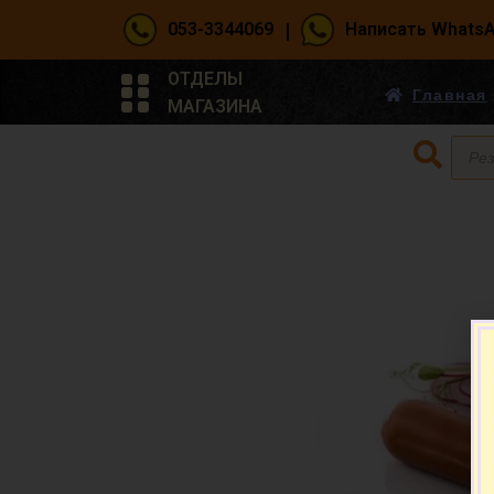
|
053-3344069
Написать Whats
ОТДЕЛЫ
Главная
МАГАЗИНА