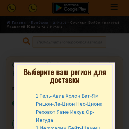
Главная
Колбасы - נקניקים
Сосиски Бэйби (вакуум)
Мааданей Юда נקניקיות בייבי
Сосиски Бэйби (вакуум) Мааданей
Выберите ваш регион для
Юда נקניקיות בייבי
доставки
₪
28.90
за уп.
1 Тель-Авив Холон Бат-Ям
В наличии
Ришон-Ле-Цион Нес-Циона
Реховот Явне Иехуд Ор-
Иегуда
-
+
В КОРЗИНУ
2 Иерусалим Бейт-Шемеш