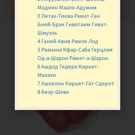
Модиин Маале-Адумим
3 Петах-Тиква Рамат-Ган
Бней-Брак Гиватаим Гиват-
Шмуэль
4 Ганей-Авив Рамле Лод
5 Раанана Кфар-Саба Герцлия
Од-а-Шарон Рамат-а-Шарон
6 Ашдод Гедера Кирьят-
Малахи
7 Ашкелон Кирьят-Гат Сдерот
8 Беэр-Шева