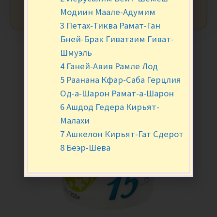
Модиин Маале-Адумим
3 Петах-Тиква Рамат-Ган
Бней-Брак Гиватаим Гиват-
Шмуэль
4 Ганей-Авив Рамле Лод
5 Раанана Кфар-Саба Герцлия
Од-а-Шарон Рамат-а-Шарон
6 Ашдод Гедера Кирьят-
Малахи
7 Ашкелон Кирьят-Гат Сдерот
8 Беэр-Шева