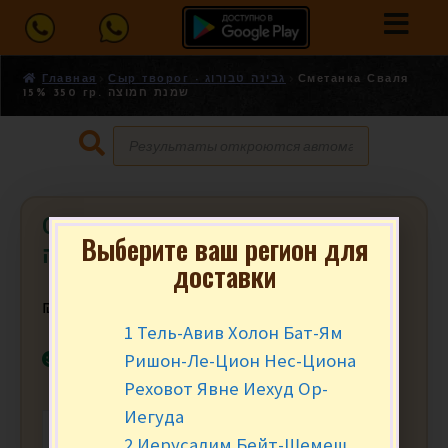
Главная
Сыр творог - גבינה טבורוג
Сметанка Сваля
15% 350 гр. שמנת חמוצה
Сметанка Сваля 15% 350 гр. שמנת
Выберите ваш регион для
חמוצה
доставки
₪
14.90
за уп.
1 Тель-Авив Холон Бат-Ям
В наличии
Ришон-Ле-Цион Нес-Циона
Реховот Явне Иехуд Ор-
Иегуда
-
+
В КОРЗИНУ
2 Иерусалим Бейт-Шемеш