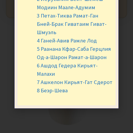
Модиин Маале-Адумим
3 Петах-Тиква Рамат-Ган
Бней-Брак Гиватаим Гиват-
Шмуэль
4 Ганей-Авив Рамле Лод
5 Раанана Кфар-Саба Герцлия
Од-а-Шарон Рамат-а-Шарон
6 Ашдод Гедера Кирьят-
Малахи
7 Ашкелон Кирьят-Гат Сдерот
8 Беэр-Шева