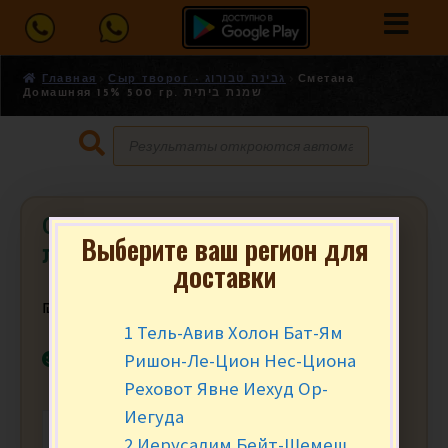
Главная
Сыр творог - גבינה טבורוג
Сметана
Домашняя 15% 500 гр. שמנת ביתית
Сметана Домашняя 15% 500 гр.
Выберите ваш регион для
שמנת ביתית
доставки
₪
16.90
за уп.
1 Тель-Авив Холон Бат-Ям
В наличии
Ришон-Ле-Цион Нес-Циона
Реховот Явне Иехуд Ор-
Иегуда
-
+
В КОРЗИНУ
2 Иерусалим Бейт-Шемеш