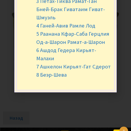
3 Петах-Тиква Рамат-Ган
Бней-Брак Гиватаим Гиват-
Шмуэль
4 Ганей-Авив Рамле Лод
5 Раанана Кфар-Саба Герцлия
Од-а-Шарон Рамат-а-Шарон
6 Ашдод Гедера Кирьят-
Малахи
7 Ашкелон Кирьят-Гат Сдерот
8 Беэр-Шева
Назад
0