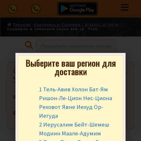
Главная
Консервы и Соления - שימורים וחמוצים
Скумбрия в томатном соусе 240 гр. מקרל
Выберите ваш регион для
доставки
Скумбрия в томатном соусе 240 гр.
מקרל
1 Тель-Авив Холон Бат-Ям
Ришон-Ле-Цион Нес-Циона
₪
9.90
Реховот Явне Иехуд Ор-
Нет в наличии
Иегуда
2 Иерусалим Бейт-Шемеш
Модиин Маале-Адумим