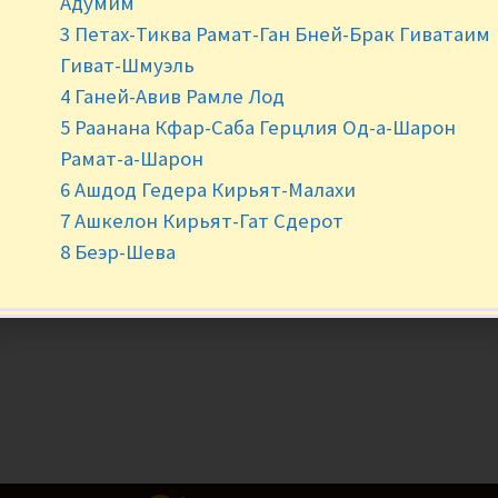
Адумим
-
+
3 Петах-Тиква Рамат-Ган Бней-Брак Гиватаим
Гиват-Шмуэль
4 Ганей-Авив Рамле Лод
5 Раанана Кфар-Саба Герцлия Од-а-Шарон
Рамат-а-Шарон
6 Ашдод Гедера Кирьят-Малахи
7 Ашкелон Кирьят-Гат Сдерот
8 Беэр-Шева