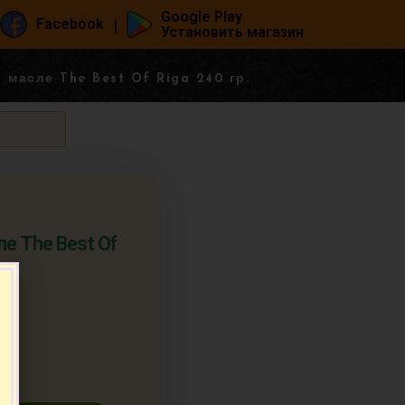
Google Play
|
Facebook
Установить магазин
 масле The Best Of Riga 240 гр.
е The Best Of