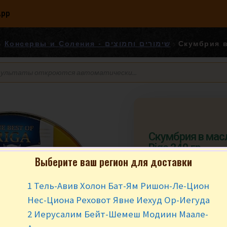
App
Консервы и Соления - שימורים וחמוצים
Скумбрия в
Скумбрия в масл
Riga 240 гр.
Выберите ваш регион для доставки
₪
12.90
1 Тель-Авив Холон Бат-Ям Ришон-Ле-Цион
В наличии
Нес-Циона Реховот Явне Иехуд Ор-Иегуда
2 Иерусалим Бейт-Шемеш Модиин Маале-