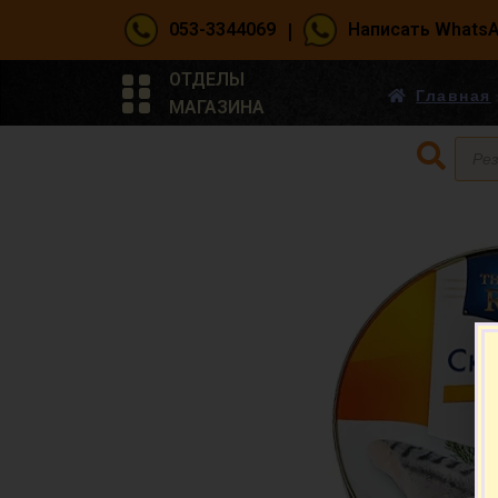
|
053-3344069
Написать Whats
ОТДЕЛЫ
Главная
МАГАЗИНА