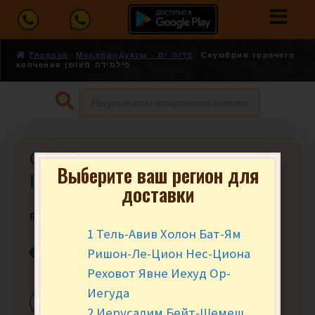
Главная
Морепродукты - פרות ים
Скумбрия горячего
копчения פילמידה מעושן
Скумбрия горячего копчения
Выберите ваш регион для
פילמידה מעושן
доставки
₪
10.90
за 100 гр.
1 Тель-Авив Холон Бат-Ям
В наличии
Ришон-Ле-Цион Нес-Циона
Реховот Явне Иехуд Ор-
Иегуда
-
+
В КОРЗИНУ
2 Иерусалим Бейт-Шемеш