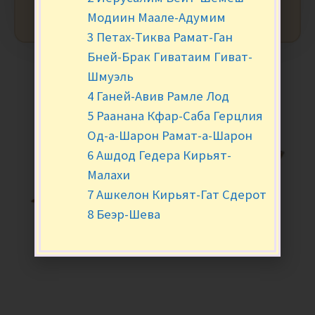
Модиин Маале-Адумим
3 Петах-Тиква Рамат-Ган
Бней-Брак Гиватаим Гиват-
Шмуэль
4 Ганей-Авив Рамле Лод
5 Раанана Кфар-Саба Герцлия
Од-а-Шарон Рамат-а-Шарон
6 Ашдод Гедера Кирьят-
Малахи
7 Ашкелон Кирьят-Гат Сдерот
8 Беэр-Шева