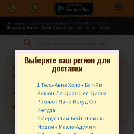
Главная
Шоколад Конфеты - סוכריות ושוקולד
Шоколад Милка Орео белый 100 гр. שוקולד מילקה
Выберите ваш регион для
доставки
Шоколад Милка Орео белый 100
гр. שוקולד מילקה
1 Тель-Авив Холон Бат-Ям
Ришон-Ле-Цион Нес-Циона
₪
5.90
за шт.
Реховот Явне Иехуд Ор-
Нет в наличии
Иегуда
2 Иерусалим Бейт-Шемеш
Модиин Маале-Адумим