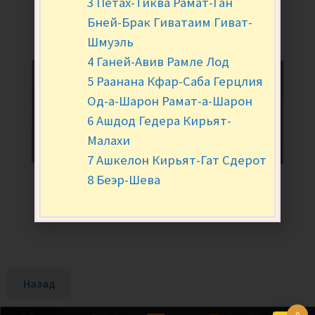
3 Петах-Тиква Рамат-Ган
Бней-Брак Гиватаим Гиват-
Шмуэль
4 Ганей-Авив Рамле Лод
5 Раанана Кфар-Саба Герцлия
Од-а-Шарон Рамат-а-Шарон
6 Ашдод Гедера Кирьят-
Малахи
7 Ашкелон Кирьят-Гат Сдерот
8 Беэр-Шева
Назад
0