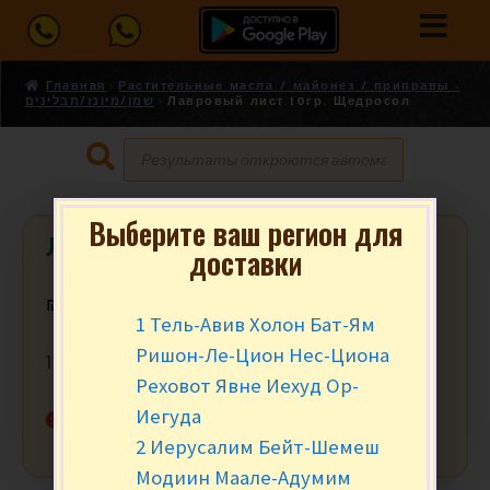
Главная
Растительные масла / майонез / приправы -
שמן/מיונז/תבלינים
Лавровый лист 10гр. Щедросол
Выберите ваш регион для
Лавровый лист 10гр. Щедросол
доставки
₪
3.90
за шт.
1 Тель-Авив Холон Бат-Ям
Ришон-Ле-Цион Нес-Циона
10 гр.
Реховот Явне Иехуд Ор-
Иегуда
Нет в наличии
2 Иерусалим Бейт-Шемеш
Модиин Маале-Адумим