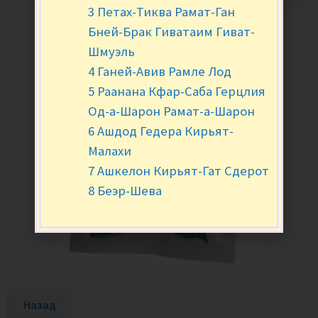
3 Петах-Тиква Рамат-Ган
Бней-Брак Гиватаим Гиват-
Шмуэль
4 Ганей-Авив Рамле Лод
5 Раанана Кфар-Саба Герцлия
Од-а-Шарон Рамат-а-Шарон
6 Ашдод Гедера Кирьят-
Малахи
7 Ашкелон Кирьят-Гат Сдерот
8 Беэр-Шева
Назад