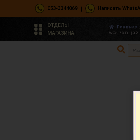
|
053-3344069
Написать Whats
ОТДЕЛЫ
Главная
МАГАЗИНА
בן חצי יבש