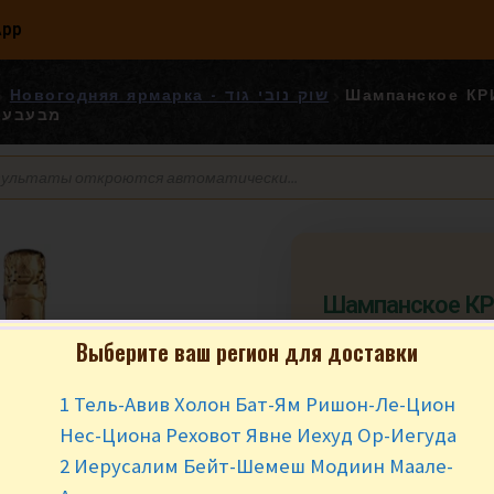
App
Шампанское КРИМ
Новогодняя ярмарка - שוק נובי גוד
מבעבע ל
Шампанское КР
полусухое 750 мл. מבעבע לבן
Выберите ваш регион для доставки
חצי יבש
1 Тель-Авив Холон Бат-Ям Ришон-Ле-Цион
₪
59.90
за ш
Нес-Циона Реховот Явне Иехуд Ор-Иегуда
В наличии
2 Иерусалим Бейт-Шемеш Модиин Маале-