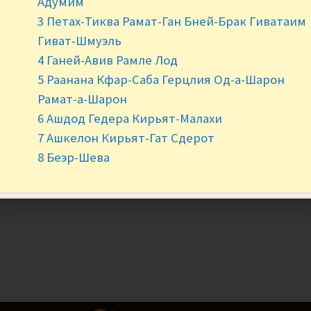
Адумим
3 Петах-Тиква Рамат-Ган Бней-Брак Гиватаим
-
+
Гиват-Шмуэль
4 Ганей-Авив Рамле Лод
5 Раанана Кфар-Саба Герцлия Од-а-Шарон
Рамат-а-Шарон
6 Ашдод Гедера Кирьят-Малахи
7 Ашкелон Кирьят-Гат Сдерот
8 Беэр-Шева