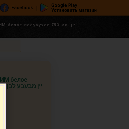
Google Play
|
Facebook
Установить магазин
 белое полусухое 750 мл. יין
ИМ белое
יין 
т.