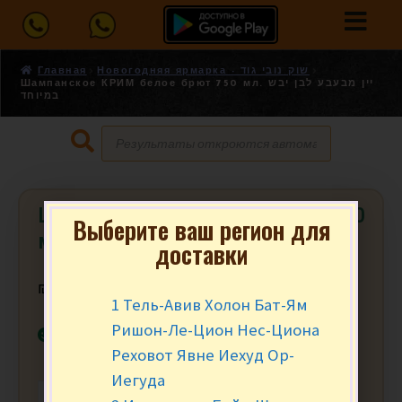
Главная
Новогодняя ярмарка - שוק נובי גוד
Шампанское КРИМ белое брют 750 мл. יין מבעבע לבן יבש
במיוחד
Шампанское КРИМ белое брют 750
Выберите ваш регион для
мл. יין מבעבע לבן יבש במיוחד
доставки
₪
59.90
за шт.
1 Тель-Авив Холон Бат-Ям
Ришон-Ле-Цион Нес-Циона
В наличии
Реховот Явне Иехуд Ор-
Иегуда
-
+
В КОРЗИНУ