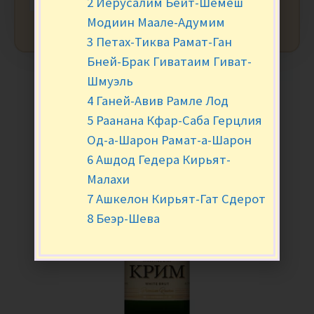
2 Иерусалим Бейт-Шемеш
Модиин Маале-Адумим
3 Петах-Тиква Рамат-Ган
Бней-Брак Гиватаим Гиват-
Шмуэль
4 Ганей-Авив Рамле Лод
5 Раанана Кфар-Саба Герцлия
Од-а-Шарон Рамат-а-Шарон
6 Ашдод Гедера Кирьят-
Малахи
7 Ашкелон Кирьят-Гат Сдерот
8 Беэр-Шева