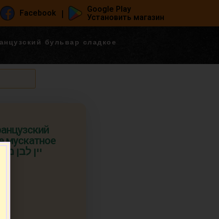
Google Play
|
Facebook
Установить магазин
анцузский бульвар сладкое
анцузский
е мускатное
т.