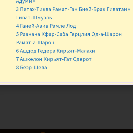
Адумим
3 Петах-Тиква Рамат-Ган Бней-Брак Гиватаим
-
+
Гиват-Шмуэль
4 Ганей-Авив Рамле Лод
5 Раанана Кфар-Саба Герцлия Од-а-Шарон
Рамат-а-Шарон
6 Ашдод Гедера Кирьят-Малахи
7 Ашкелон Кирьят-Гат Сдерот
8 Беэр-Шева