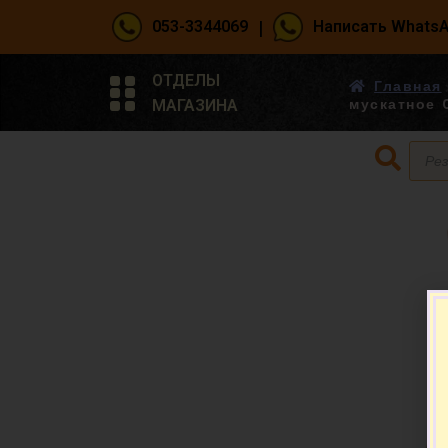
|
053-3344069
Написать Whats
ОТДЕЛЫ
Главная
МАГАЗИНА