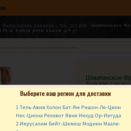
App
Новогодняя ярмарка - שוק נובי גוד
Шампанское Фр
мускатное 0.75 л. יין לבן מבעבע מתוק מוסקת
Шампанское Фр
бульвар сладко
0.75 л. יין לבן מבעבע מתוק
Выберите ваш регион для доставки
מוסקת
1 Тель-Авив Холон Бат-Ям Ришон-Ле-Цион
₪
39.90
за ш
Нес-Циона Реховот Явне Иехуд Ор-Иегуда
2 Иерусалим Бейт-Шемеш Модиин Маале-
В наличии