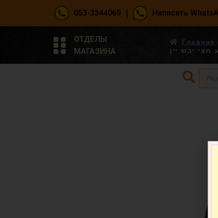
|
053-3344069
Написать Whats
ОТДЕЛЫ
Главная
МАГАЗИНА
חצי יבש יין