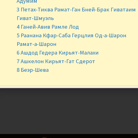
Адумим
3 Петах-Тиква Рамат-Ган Бней-Брак Гиватаим
-
+
Гиват-Шмуэль
4 Ганей-Авив Рамле Лод
5 Раанана Кфар-Саба Герцлия Од-а-Шарон
Рамат-а-Шарон
6 Ашдод Гедера Кирьят-Малахи
7 Ашкелон Кирьят-Гат Сдерот
8 Беэр-Шева