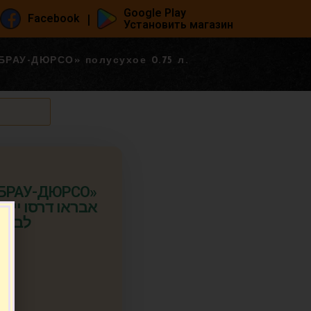
Google Play
|
Facebook
Установить магазин
БРАУ-ДЮРСО» полусухое 0.75 л.
АБРАУ-ДЮРСО»
אבר
לבן מ
т.