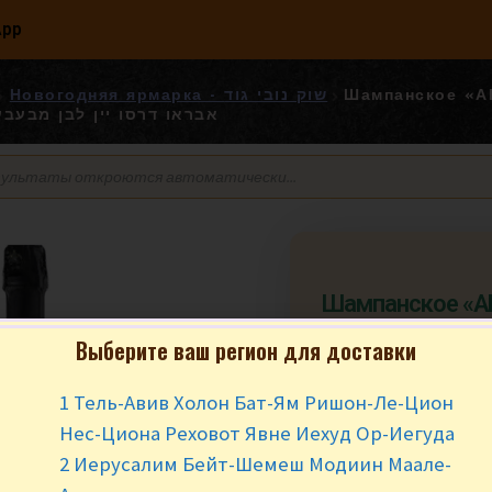
App
Новогодняя ярмарка - שוק נובי גוד
Шампанское «А
אבראו דרסו יין לבן מבעבע 
Шампанское «
полусухое 0.75 л. או דרסו יין
Выберите ваш регион для доставки
בעבע חצי יבש יין
1 Тель-Авив Холон Бат-Ям Ришон-Ле-Цион
₪
47.90
за ш
Нес-Циона Реховот Явне Иехуд Ор-Иегуда
В наличии
2 Иерусалим Бейт-Шемеш Модиин Маале-