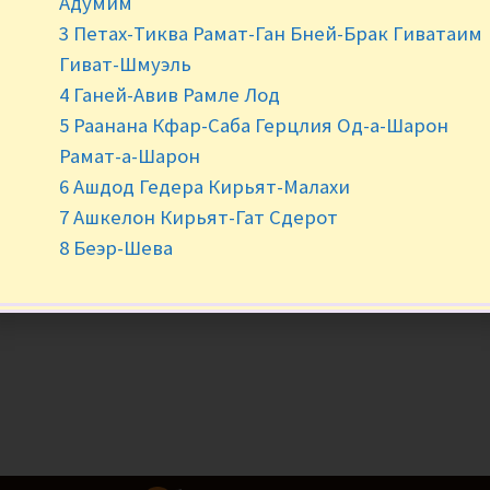
Адумим
-
+
3 Петах-Тиква Рамат-Ган Бней-Брак Гиватаим
Гиват-Шмуэль
4 Ганей-Авив Рамле Лод
5 Раанана Кфар-Саба Герцлия Од-а-Шарон
Рамат-а-Шарон
6 Ашдод Гедера Кирьят-Малахи
7 Ашкелон Кирьят-Гат Сдерот
8 Беэр-Шева