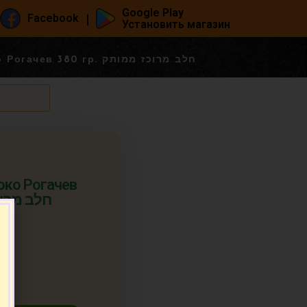
Google Play
|
Facebook
Установить магазин
Сгущенное молоко Рогачев 380 гр. חלב מרוכז ממותק
око Рогачев
חלב מרוכז מ
т.