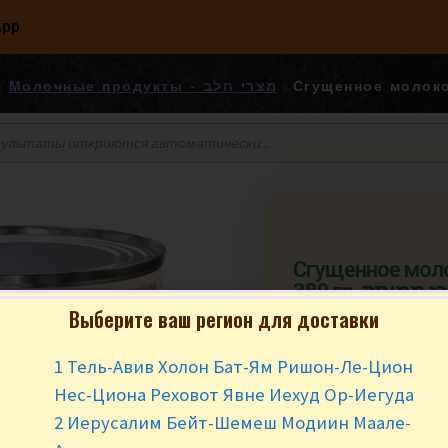
App
Молочные продукты - מצרי חלב
Сгущенное мол
380 гр. מותק
Выберите ваш регион для доставки
₪
17.90
за ш
1 Тель-Авив Холон Бат-Ям Ришон-Ле-Цион
В наличии
Нес-Циона Реховот Явне Иехуд Ор-Иегуда
2 Иерусалим Бейт-Шемеш Модиин Маале-