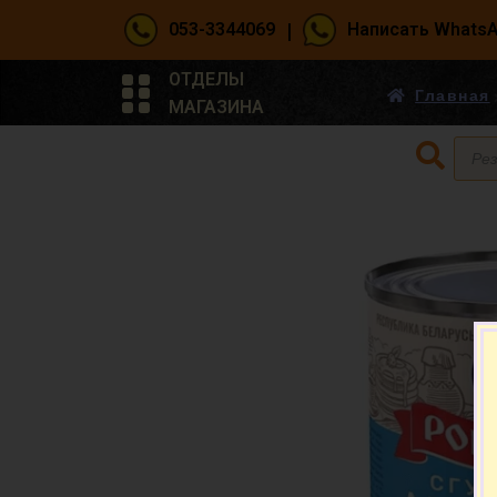
|
053-3344069
Написать Whats
ОТДЕЛЫ
Главная
МАГАЗИНА