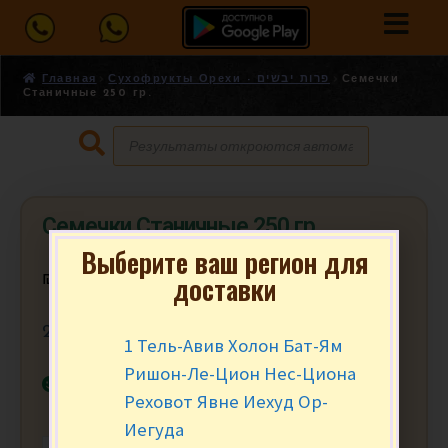
Главная
Сухофрукты Орехи - פרות יבשים
Семечки
Станичные 250 гр.
Семечки Станичные 250 гр.
Выберите ваш регион для
доставки
₪
13.90
за уп.
250 гр.
1 Тель-Авив Холон Бат-Ям
Ришон-Ле-Цион Нес-Циона
В наличии
Реховот Явне Иехуд Ор-
Иегуда