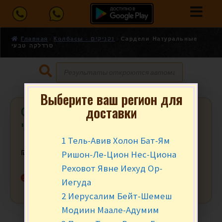
Главная
Колбасы - נקניקים
Сардели Натуральные
סרדלקה טבעי
Выберите ваш регион для
доставки
Сардели Натуральные סרדלקה
טבעי
1 Тель-Авив Холон Бат-Ям
Ришон-Ле-Цион Нес-Циона
₪
6.50
за 100 гр.
Реховот Явне Иехуд Ор-
Нет в наличии
Иегуда
2 Иерусалим Бейт-Шемеш
Модиин Маале-Адумим