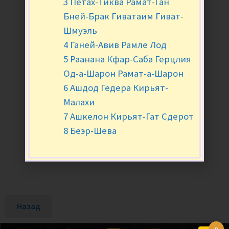
3 Петах-Тиква Рамат-Ган
Бней-Брак Гиватаим Гиват-
Шмуэль
4 Ганей-Авив Рамле Лод
5 Раанана Кфар-Саба Герцлия
Од-а-Шарон Рамат-а-Шарон
6 Ашдод Гедера Кирьят-
Малахи
7 Ашкелон Кирьят-Гат Сдерот
8 Беэр-Шева
Назад
0