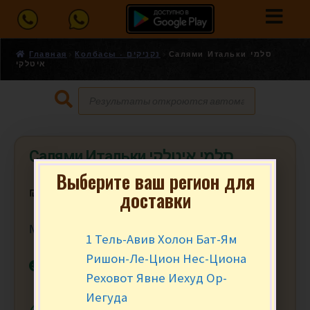
Главная
Колбасы - נקניקים
Салями Итальки סלמי
איטלקי
Салями Итальки סלמי איטלקי
Выберите ваш регион для
доставки
₪
18.90
за 100 гр.
Мин заказ от 200 гр. (2)
1 Тель-Авив Холон Бат-Ям
Ришон-Ле-Цион Нес-Циона
В наличии
Реховот Явне Иехуд Ор-
Иегуда