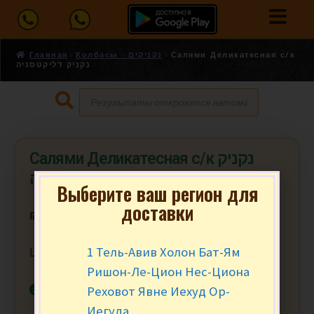
Главная
Колбасы - נקניקים
Салями Деликатесная с/к
נקניק דליקטסניה
Салями Деликатесная с/к נקניק
דליקטסניה
Выберите ваш регион для
доставки
₪
15.90
за 100 гр.
1 Тель-Авив Холон Бат-Ям
Цена за 100 гр. Мин. заказ от 200 гр. (2)
Ришон-Ле-Цион Нес-Циона
В наличии
Реховот Явне Иехуд Ор-
Иегуда