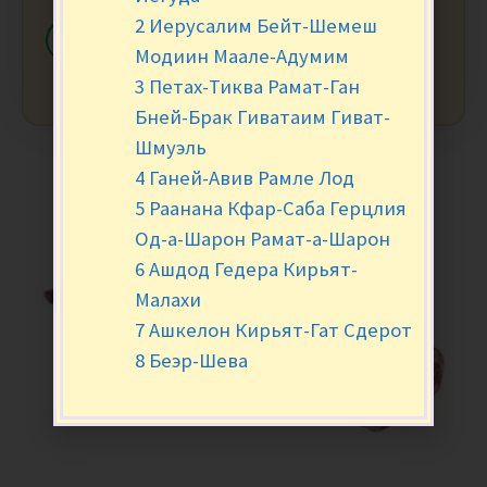
2 Иерусалим Бейт-Шемеш
-
+
В КОРЗИНУ
Модиин Маале-Адумим
3 Петах-Тиква Рамат-Ган
Бней-Брак Гиватаим Гиват-
Шмуэль
4 Ганей-Авив Рамле Лод
5 Раанана Кфар-Саба Герцлия
Од-а-Шарон Рамат-а-Шарон
6 Ашдод Гедера Кирьят-
Малахи
7 Ашкелон Кирьят-Гат Сдерот
8 Беэр-Шева