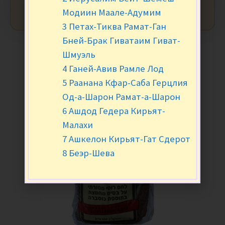
Модиин Маале-Адумим
3 Петах-Тиква Рамат-Ган
Бней-Брак Гиватаим Гиват-
Шмуэль
4 Ганей-Авив Рамле Лод
5 Раанана Кфар-Саба Герцлия
Од-а-Шарон Рамат-а-Шарон
6 Ашдод Гедера Кирьят-
Малахи
7 Ашкелон Кирьят-Гат Сдерот
8 Беэр-Шева