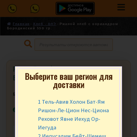
Главная
Хлеб - לחם
Ржаной хлеб с кориандром
Бородинский 550 гр.
Ржаной хлеб с кориандром
Выберите ваш регион для
Бородинский 550 гр.
доставки
₪
17.90
за шт.
1 Тель-Авив Холон Бат-Ям
В наличии
Ришон-Ле-Цион Нес-Циона
Реховот Явне Иехуд Ор-
Иегуда
-
+
В КОРЗИНУ
2 Иерусалим Бейт-Шемеш