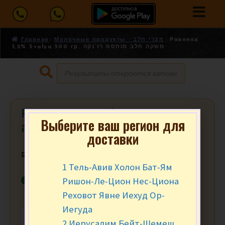
Главная
Молочные продукты - מצרי חלב
Ряженка
3,2% Svalya 500 гр. משקה חלב מותסס רז’נקה
Ряженка 3,2% Svalya 500 гр. משקה
Выберите ваш регион для
חלב מותסס רז’נקה
доставки
₪
14.90
за шт.
1 Тель-Авив Холон Бат-Ям
В наличии
Ришон-Ле-Цион Нес-Циона
Реховот Явне Иехуд Ор-
Иегуда
-
+
В КОРЗИНУ
2 Иерусалим Бейт-Шемеш