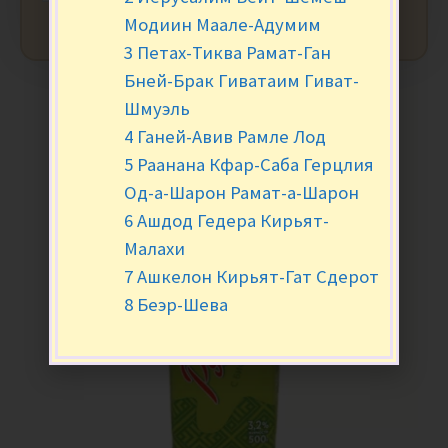
Модиин Маале-Адумим
3 Петах-Тиква Рамат-Ган
Бней-Брак Гиватаим Гиват-
Шмуэль
4 Ганей-Авив Рамле Лод
5 Раанана Кфар-Саба Герцлия
Од-а-Шарон Рамат-а-Шарон
6 Ашдод Гедера Кирьят-
Малахи
7 Ашкелон Кирьят-Гат Сдерот
8 Беэр-Шева