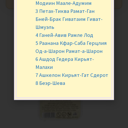
Модиин Маале-Адумим
3 Петах-Тиква Рамат-Ган
Бней-Брак Гиватаим Гиват-
Шмуэль
4 Ганей-Авив Рамле Лод
5 Раанана Кфар-Саба Герцлия
Од-а-Шарон Рамат-а-Шарон
6 Ашдод Гедера Кирьят-
Малахи
7 Ашкелон Кирьят-Гат Сдерот
8 Беэр-Шева