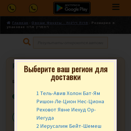
Главная
Овощи Фрукты - פרות וירקות
Розмарин в
упаковке רוזמרין ארוז
Розмарин в упаковке רוזמרין ארוז
Выберите ваш регион для
доставки
₪
9.90
за уп.
1 Тель-Авив Холон Бат-Ям
В наличии
Ришон-Ле-Цион Нес-Циона
Реховот Явне Иехуд Ор-
Иегуда
-
+
В КОРЗИНУ
2 Иерусалим Бейт-Шемеш