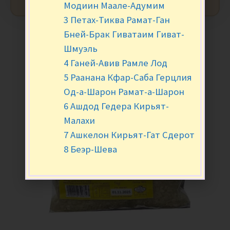
Модиин Маале-Адумим
3 Петах-Тиква Рамат-Ган
Бней-Брак Гиватаим Гиват-
Шмуэль
4 Ганей-Авив Рамле Лод
5 Раанана Кфар-Саба Герцлия
Од-а-Шарон Рамат-а-Шарон
6 Ашдод Гедера Кирьят-
Малахи
7 Ашкелон Кирьят-Гат Сдерот
8 Беэр-Шева