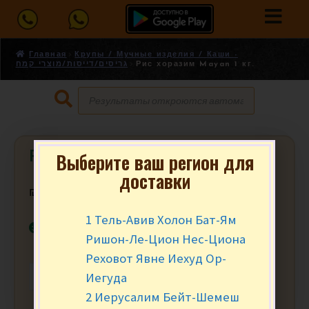
Главная
Крупы / Мучные изделия / Каши -
גריסים/דייסות/מוצרי קמח
Рис хоразим Mayan 1 кг.
Рис хоразим Mayan 1 кг.
Выберите ваш регион для
доставки
₪
23.90
за уп.
1 Тель-Авив Холон Бат-Ям
В наличии
Ришон-Ле-Цион Нес-Циона
Реховот Явне Иехуд Ор-
Иегуда
-
+
В КОРЗИНУ
2 Иерусалим Бейт-Шемеш