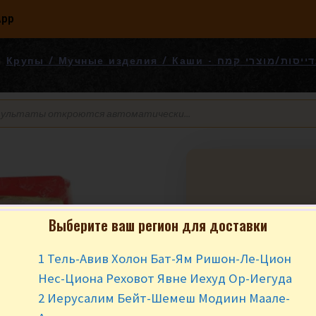
App
Крупы / Мучные изделия / Каши - רי קמח
Рис для суши Tas
Выберите ваш регион для доставки
₪
16.90
за у
1 Тель-Авив Холон Бат-Ям Ришон-Ле-Цион
Нес-Циона Реховот Явне Иехуд Ор-Иегуда
В наличии
2 Иерусалим Бейт-Шемеш Модиин Маале-