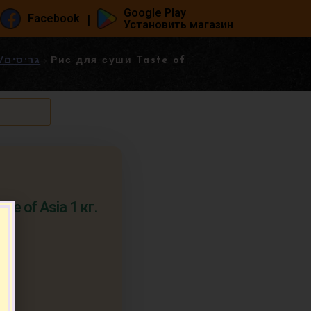
Google Play
|
Facebook
Установить магазин
גריסים/דייסות/מוצ
Рис для суши Taste of
te of Asia 1 кг.
п.