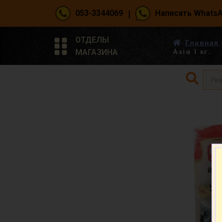
|
053-3344069
Написать Whats
ОТДЕЛЫ
Главная
МАГАЗИНА
Asia 1 кг.