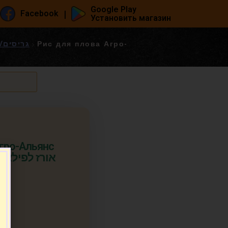
Google Play
|
Facebook
Установить магазин
גריסים/דייסות/מוצ
Рис для плова Агро-
Агро-Альянс
КСТРА 900 гр. אורז לפילאף
п.