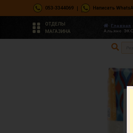
|
053-3344069
Написать Whats
ОТДЕЛЫ
Главная
МАГАЗИНА