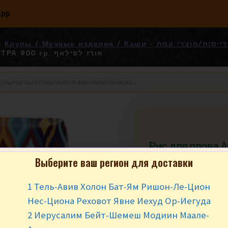
App
Крупы / Мучные изделия / Каши - רי קמח
Альянс ЭКСТРА 900 гр. אורז לפילאף
Рис для плова 
Э
Выберите ваш регион для доставки
₪
15.90
за у
1 Тель-Авив Холон Бат-Ям Ришон-Ле-Цион
Нес-Циона Реховот Явне Иехуд Ор-Иегуда
В наличии
2 Иерусалим Бейт-Шемеш Модиин Маале-