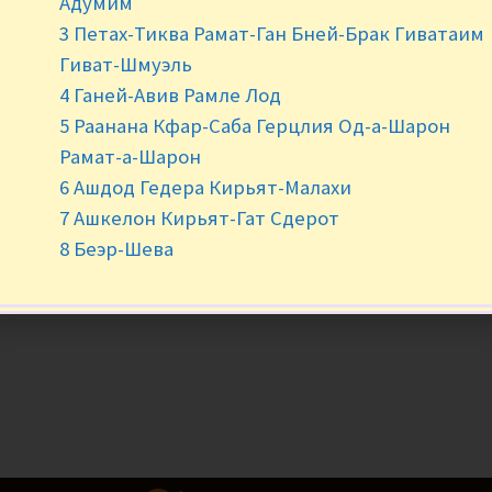
Адумим
3 Петах-Тиква Рамат-Ган Бней-Брак Гиватаим
-
+
Гиват-Шмуэль
4 Ганей-Авив Рамле Лод
5 Раанана Кфар-Саба Герцлия Од-а-Шарон
Рамат-а-Шарон
6 Ашдод Гедера Кирьят-Малахи
7 Ашкелон Кирьят-Гат Сдерот
8 Беэр-Шева