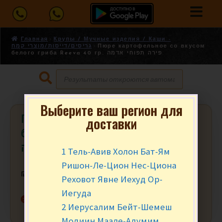
Главная
Крупы / Мучные изделия / Каши -
גריסים/דייסות/מוצרי קמח
Пюре картофельное со вкусом
белого гриба Reeva 40 гр. פירה תפוחי אדמה
Выберите ваш регион для
Пюре картофельное со вкусом
доставки
белого гриба Reeva 40 гр. פירה
תפוחי אדמה
1 Тель-Авив Холон Бат-Ям
Ришон-Ле-Цион Нес-Циона
₪
4.90
Реховот Явне Иехуд Ор-
Иегуда
Нет в наличии
2 Иерусалим Бейт-Шемеш
Модиин Маале-Адумим