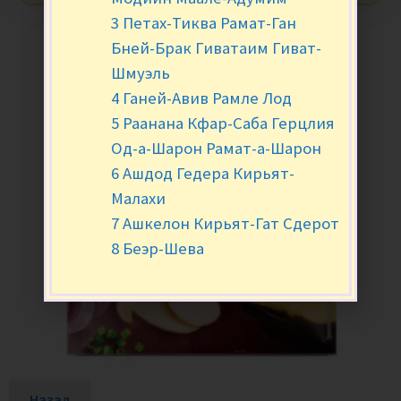
3 Петах-Тиква Рамат-Ган
Бней-Брак Гиватаим Гиват-
Шмуэль
4 Ганей-Авив Рамле Лод
5 Раанана Кфар-Саба Герцлия
Од-а-Шарон Рамат-а-Шарон
6 Ашдод Гедера Кирьят-
Малахи
7 Ашкелон Кирьят-Гат Сдерот
8 Беэр-Шева
Назад