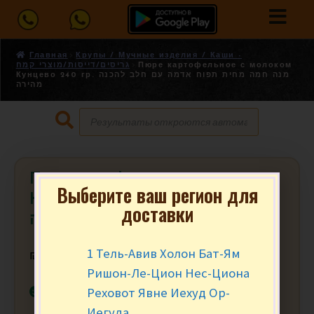
Главная
Крупы / Мучные изделия / Каши -
גריסים/דייסות/מוצרי קמח
Пюре картофельное с молоком
Кунцево 240 гр. מנה חמה מחית תפוח אדמה עם חלב להכנה
מהירה
Пюре картофельное с молоком
Выберите ваш регион для
Кунцево 240 гр. מנה חמה מחית
доставки
תפוח אדמה עם חלב להכנה מהירה
1 Тель-Авив Холон Бат-Ям
₪
14.90
Ришон-Ле-Цион Нес-Циона
В наличии
Реховот Явне Иехуд Ор-
Иегуда