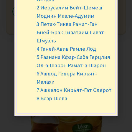
2 Иерусалим Бейт-Шемеш
-
+
В КОРЗИНУ
Модиин Маале-Адумим
3 Петах-Тиква Рамат-Ган
Бней-Брак Гиватаим Гиват-
Шмуэль
4 Ганей-Авив Рамле Лод
5 Раанана Кфар-Саба Герцлия
Од-а-Шарон Рамат-а-Шарон
6 Ашдод Гедера Кирьят-
Малахи
7 Ашкелон Кирьят-Гат Сдерот
8 Беэр-Шева