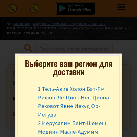
Главная
Крупы / Мучные изделия / Каши -
גריסים/דייסות/מוצרי קמח
Пюре картофельное Доширак со
вкусом курицы 40 гр.
Выберите ваш регион для
доставки
Пюре картофельное Доширак со
вкусом курицы 40 гр.
1 Тель-Авив Холон Бат-Ям
Ришон-Ле-Цион Нес-Циона
₪
5.90
Реховот Явне Иехуд Ор-
Нет в наличии
Иегуда
2 Иерусалим Бейт-Шемеш
Модиин Маале-Адумим