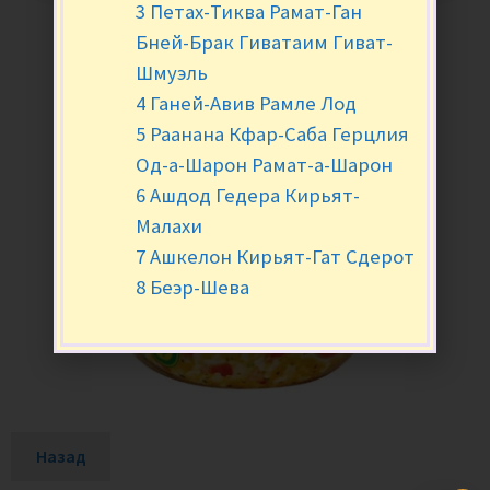
3 Петах-Тиква Рамат-Ган
Бней-Брак Гиватаим Гиват-
Шмуэль
4 Ганей-Авив Рамле Лод
5 Раанана Кфар-Саба Герцлия
Од-а-Шарон Рамат-а-Шарон
6 Ашдод Гедера Кирьят-
Малахи
7 Ашкелон Кирьят-Гат Сдерот
8 Беэр-Шева
Назад