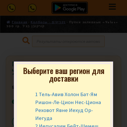
Главная
Колбасы - נקניקים
Пупки заливные «Veles»
500 гр. קורקובן בג’ל
Пупки заливные «Veles» 500 гр.
Выберите ваш регион для
קורקובן בג’ל
доставки
₪
33.90
за шт.
1 Тель-Авив Холон Бат-Ям
В наличии
Ришон-Ле-Цион Нес-Циона
Реховот Явне Иехуд Ор-
Иегуда
-
+
В КОРЗИНУ
2 Иерусалим Бейт-Шемеш