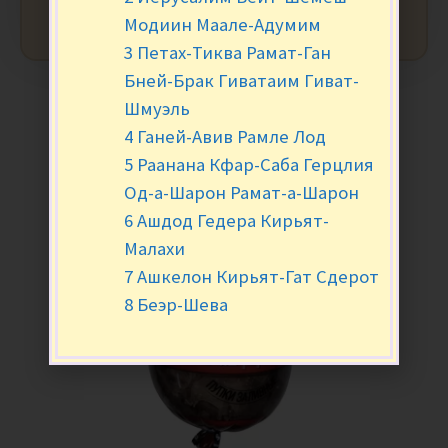
Модиин Маале-Адумим
3 Петах-Тиква Рамат-Ган
Бней-Брак Гиватаим Гиват-
Шмуэль
4 Ганей-Авив Рамле Лод
5 Раанана Кфар-Саба Герцлия
Од-а-Шарон Рамат-а-Шарон
6 Ашдод Гедера Кирьят-
Малахи
7 Ашкелон Кирьят-Гат Сдерот
8 Беэр-Шева