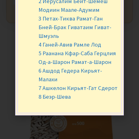
2 Иерусалим Бейт-Шемеш
Модиин Маале-Адумим
3 Петах-Тиква Рамат-Ган
Бней-Брак Гиватаим Гиват-
Шмуэль
4 Ганей-Авив Рамле Лод
5 Раанана Кфар-Саба Герцлия
Од-а-Шарон Рамат-а-Шарон
6 Ашдод Гедера Кирьят-
Малахи
7 Ашкелон Кирьят-Гат Сдерот
8 Беэр-Шева