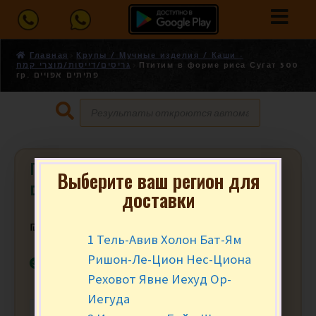
Главная
Крупы / Мучные изделия / Каши -
גריסים/דייסות/מוצרי קמח
Птитим в форме риса Сугат 500
гр. פתיתים אפויים
Птитим в форме риса Сугат 500 гр.
Выберите ваш регион для
פתיתים אפויים
доставки
₪
9.90
за уп.
1 Тель-Авив Холон Бат-Ям
Ришон-Ле-Цион Нес-Циона
В наличии
Реховот Явне Иехуд Ор-
Иегуда
-
+
В КОРЗИНУ